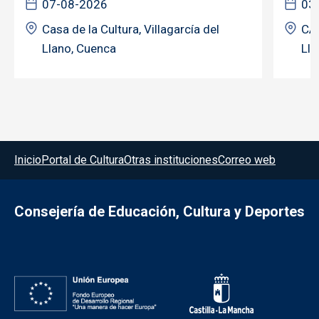
07-08-2026
03
Casa de la Cultura, Villagarcía del
CAS
Llano, Cuenca
Lla
Menú del pie
Inicio
Portal de Cultura
Otras instituciones
Correo web
Consejería de Educación, Cultura y Deportes