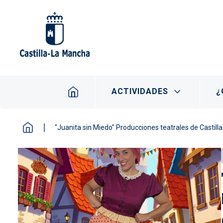
Pasar al contenido principal
Navegación principal
ACTIVIDADES
¿
"Juanita sin Miedo" Producciones teatrales de Castil