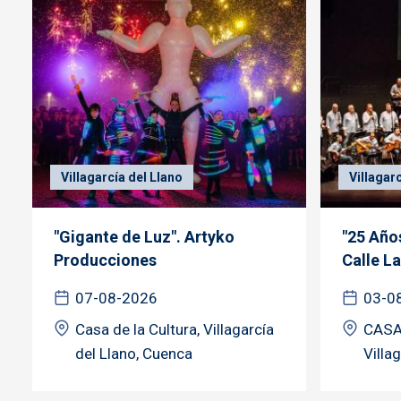
Villagarcía del Llano
Villagar
"Gigante de Luz". Artyko
"25 Años
Producciones
Calle La
07-08-2026
03-0
Casa de la Cultura, Villagarcía
CASA
del Llano, Cuenca
Villa