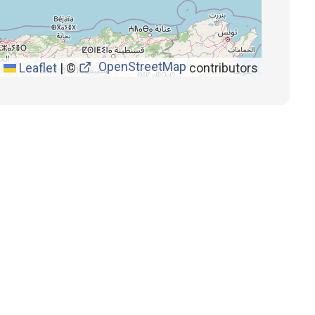
OpenStreetMap
Leaflet
|
©
contributors