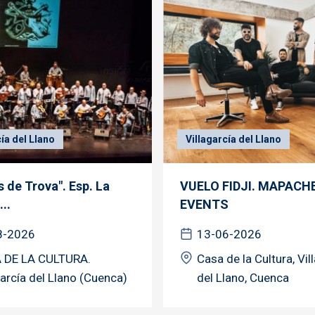
cía del Llano
Villagarcía del Llano
 de Trova". Esp. La
VUELO FIDJI. MAPACH
...
EVENTS
8-2026
13-06-2026
 DE LA CULTURA.
Casa de la Cultura, Vil
garcía del Llano (Cuenca)
del Llano, Cuenca