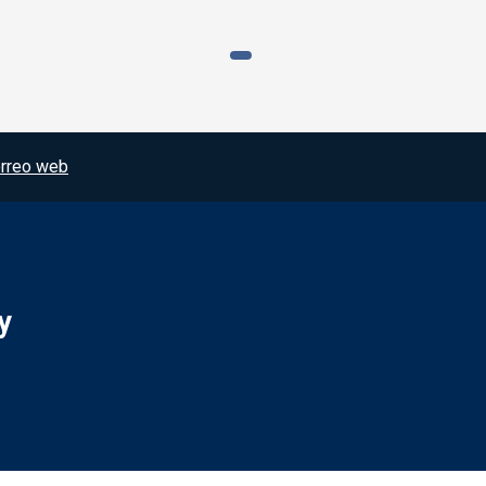
rreo web
y
Redes sociales JCCM