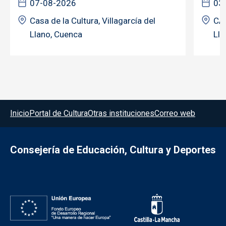
07-08-2026
03
Casa de la Cultura, Villagarcía del
CAS
Llano, Cuenca
Lla
Menú del pie
Inicio
Portal de Cultura
Otras instituciones
Correo web
Consejería de Educación, Cultura y Deportes