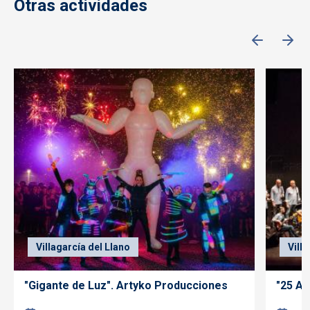
Otras actividades
Villagarcía del Llano
Vill
"Gigante de Luz". Artyko Producciones
"25 Añ