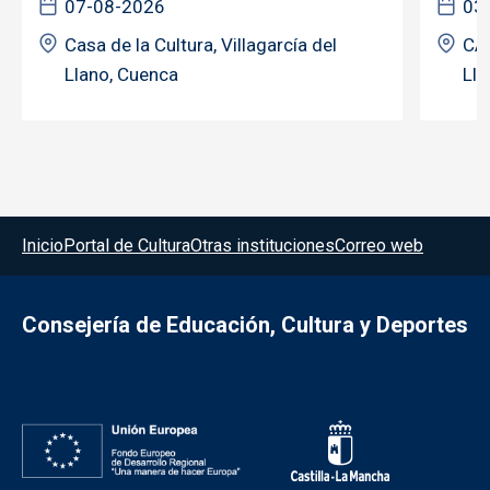
07-08-2026
03
Casa de la Cultura, Villagarcía del
CAS
Llano, Cuenca
Lla
Menú del pie
Inicio
Portal de Cultura
Otras instituciones
Correo web
Consejería de Educación, Cultura y Deportes