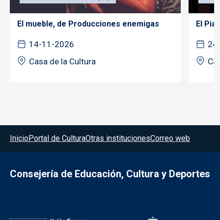
El mueble, de Producciones enemigas
El Pia
14-11-2026
24
Casa de la Cultura
Cas
Menú del pie
Inicio
Portal de Cultura
Otras instituciones
Correo web
Consejería de Educación, Cultura y Deportes