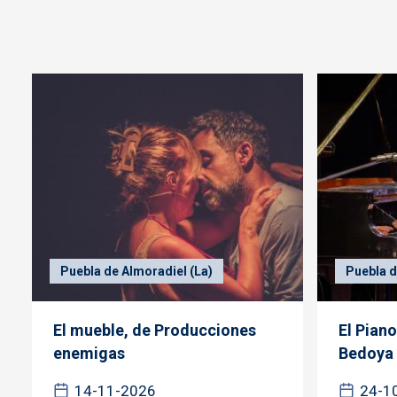
Puebla de Almoradiel (La)
Puebla d
El mueble, de Producciones
El Pian
enemigas
Bedoya
14-11-2026
24-1