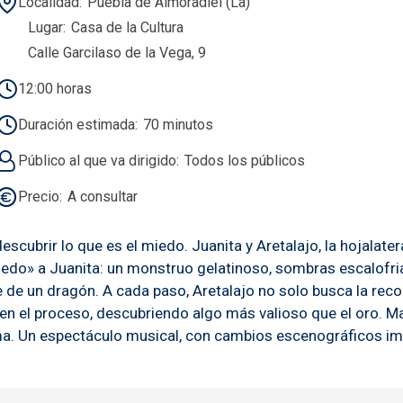
Localidad
Puebla de Almoradiel (La)
Lugar
Casa de la Cultura
Calle Garcilaso de la Vega, 9
12:00 horas
Duración estimada
70 minutos
Público al que va dirigido
Todos los públicos
Precio
A consultar
cubrir lo que es el miedo. Juanita y Aretalajo, la hojalater
iedo» a Juanita: un monstruo gelatinoso, sombras escalofr
e de un dragón. A cada paso, Aretalajo no solo busca la rec
en el proceso, descubriendo algo más valioso que el oro. Ma
ma. Un espectáculo musical, con cambios escenográficos im