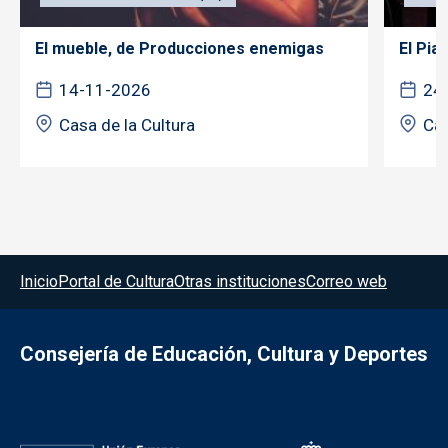
El mueble, de Producciones enemigas
El Pia
14-11-2026
24
Casa de la Cultura
Cas
Menú del pie
Inicio
Portal de Cultura
Otras instituciones
Correo web
Consejería de Educación, Cultura y Deportes