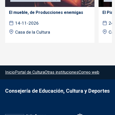
El mueble, de Producciones enemigas
El Pia
14-11-2026
24
Casa de la Cultura
Cas
Menú del pie
Inicio
Portal de Cultura
Otras instituciones
Correo web
Consejería de Educación, Cultura y Deportes