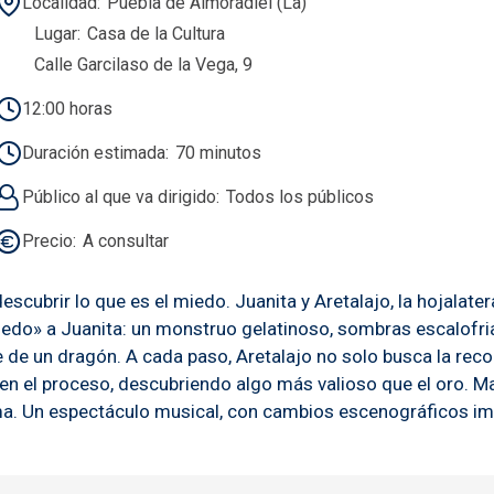
Localidad
Puebla de Almoradiel (La)
Lugar
Casa de la Cultura
Calle Garcilaso de la Vega, 9
12:00 horas
Duración estimada
70 minutos
Público al que va dirigido
Todos los públicos
Precio
A consultar
cubrir lo que es el miedo. Juanita y Aretalajo, la hojalater
iedo» a Juanita: un monstruo gelatinoso, sombras escalofr
e de un dragón. A cada paso, Aretalajo no solo busca la rec
en el proceso, descubriendo algo más valioso que el oro. Ma
ma. Un espectáculo musical, con cambios escenográficos im