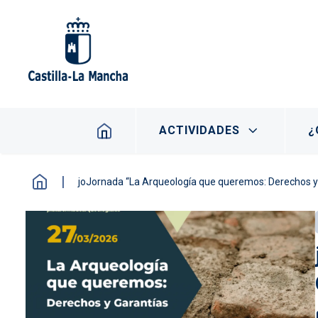
Pasar al contenido principal
Navegación principal
ACTIVIDADES
¿
joJornada “La Arqueología que queremos: Derechos y 