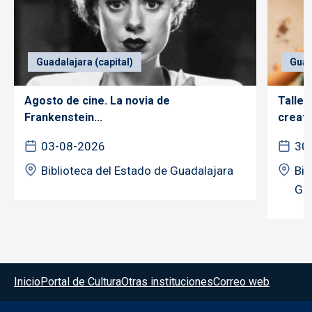
Guadalajara (capital)
Guad
Agosto de cine. La novia de
Taller
Frankenstein...
creativ
03-08-2026
30
Biblioteca del Estado de Guadalajara
Bib
Gua
Menú del pie
Inicio
Portal de Cultura
Otras instituciones
Correo web