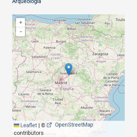
Arqueología
+
−
OpenStreetMap
Leaflet
|
©
contributors