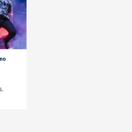
rno
L.
)