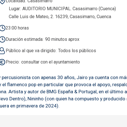
Localidad
Casasimarro
Lugar
AUDITORIO MUNICIPAL. Casasimarro (Cuenca)
Calle Luis de Mateo, 2. 16239, Casasimarro, Cuenca
23:00 horas
Duración estimada
90 minutos aprox
Público al que va dirigido
Todos los públicos
Precio
consultar con el ayuntamiento
percusionista con apenas 30 años, Jairo ya cuenta con más
 y el flamenco pop en particular que provoca el apoyo, resp
mona. Artista y autor de BMG España & Portugal, en el últim
vo Dentro), Nininho (con quien ha compuesto y producido su
uera en primavera de 2024).