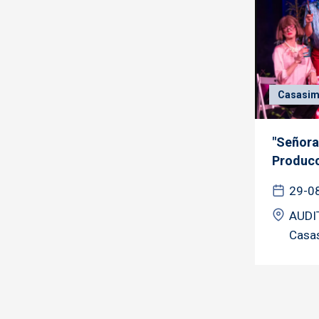
Casasim
"Señora
Producc
29-0
AUDI
Casa