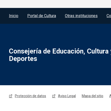
Menú del pie
Inicio
Portal de Cultura
Otras instituciones
Co
Consejería de Educación, Cultura 
Deportes
Menú legal
Protección de datos
Aviso Legal
Mapa del sitio
A