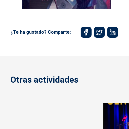
¿Te ha gustado? Comparte:
Otras actividades