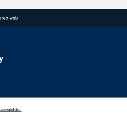
rreo web
y
Redes sociales JCCM
ccesibilidad