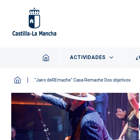
Pasar al contenido principal
Navegación principal
ACTIVIDADES
¿
"Jairo deREmache" Casa Remache Dos objetivos.