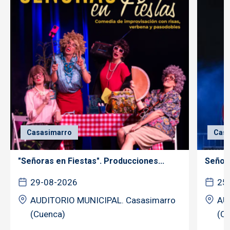
Casasimarro
Casa
"Señoras en Fiestas". Producciones...
Señor 
29-08-2026
25
AUDITORIO MUNICIPAL. Casasimarro
AU
(Cuenca)
(C