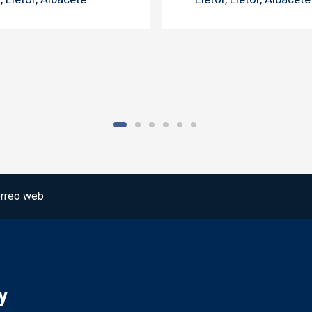
rreo web
y