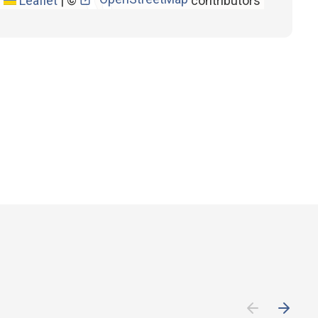
Leaflet
|
©
contributors