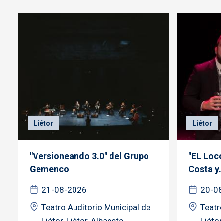
Liétor
Liétor
"Versioneando 3.0" del Grupo
"EL Loc
Gemenco
Costa y.
21-08-2026
20-0
Teatro Auditorio Municipal de
Teatr
Liétor, Liétor, Albacete
Liétor