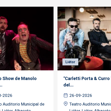
Liétor
o Show de Manolo
"Carletti Porta & Curro
..
del...
8-2026
26-09-2026
o Auditorio Municipal de
Teatro Auditorio Munic
, Liétor, Albacete
Liétor, Liétor, Albacete