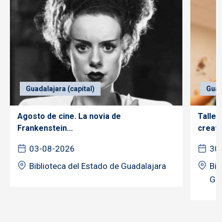
Guadalajara (capital)
Guad
Agosto de cine. La novia de
Taller
Frankenstein...
creativ
03-08-2026
30
Biblioteca del Estado de Guadalajara
Bib
Gua