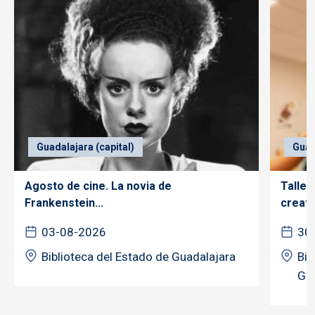
Guadalajara (capital)
Guad
Agosto de cine. La novia de
Taller
Frankenstein...
creativ
03-08-2026
30
Biblioteca del Estado de Guadalajara
Bib
Gua