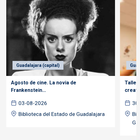
Guadalajara (capital)
Guad
Agosto de cine. La novia de
Taller
Frankenstein...
creativ
03-08-2026
30
Biblioteca del Estado de Guadalajara
Bib
Gua