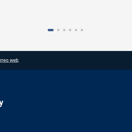
rreo web
y
Redes sociales JCCM