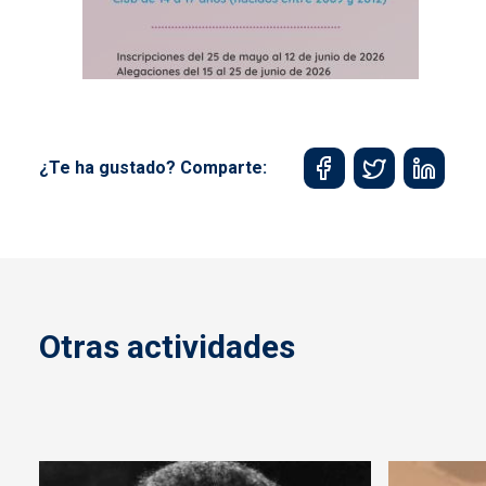
¿Te ha gustado? Comparte:
Otras actividades