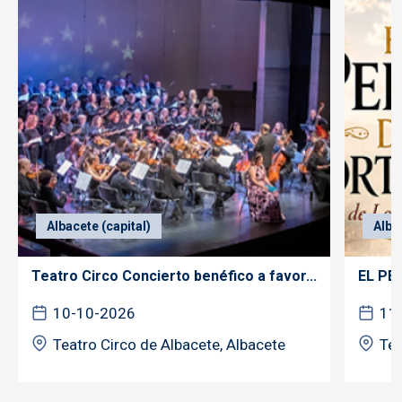
Albacete (capital)
Alba
Teatro Circo Concierto benéfico a favor...
EL PE
10-10-2026
11
Teatro Circo de Albacete, Albacete
Tea