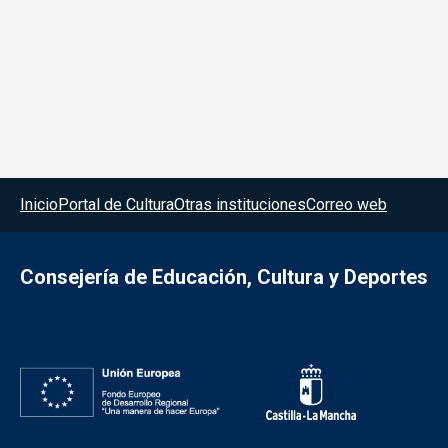
Menú del pie
Inicio
Portal de Cultura
Otras instituciones
Correo web
Consejería de Educación, Cultura y Deportes