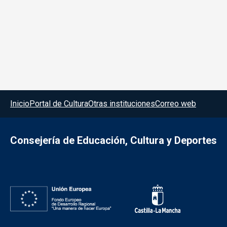
Menú del pie
Inicio
Portal de Cultura
Otras instituciones
Correo web
Consejería de Educación, Cultura y Deportes