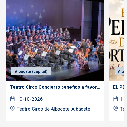
Albacete (capital)
Alba
Teatro Circo Concierto benéfico a favor...
EL PE
10-10-2026
11
Teatro Circo de Albacete, Albacete
Tea