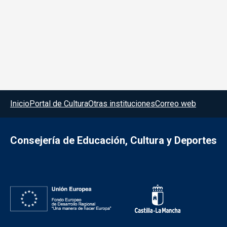
Menú del pie
Inicio
Portal de Cultura
Otras instituciones
Correo web
Consejería de Educación, Cultura y Deportes