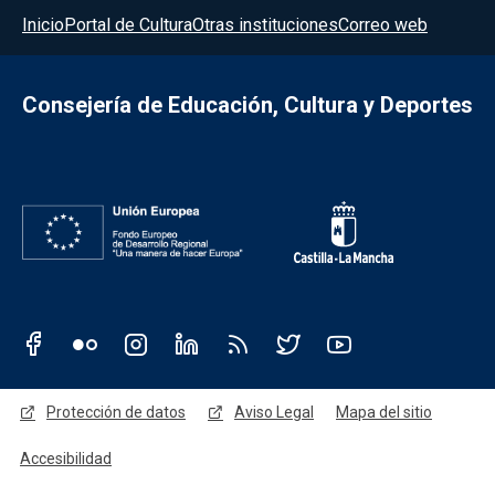
Menú del pie
Inicio
Portal de Cultura
Otras instituciones
Correo web
Consejería de Educación, Cultura y Deportes
Redes sociales JCCM
Menú legal
Protección de datos
Aviso Legal
Mapa del sitio
Accesibilidad