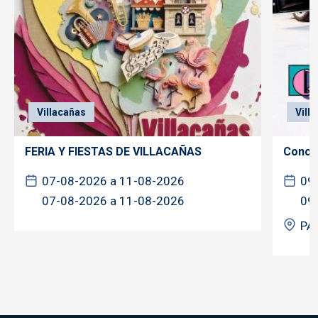
Villacañas
Vill
FERIA Y FIESTAS DE VILLACAÑAS
Concie
07-08-2026 a 11-08-2026
09
07-08-2026 a 11-08-2026
09
PA