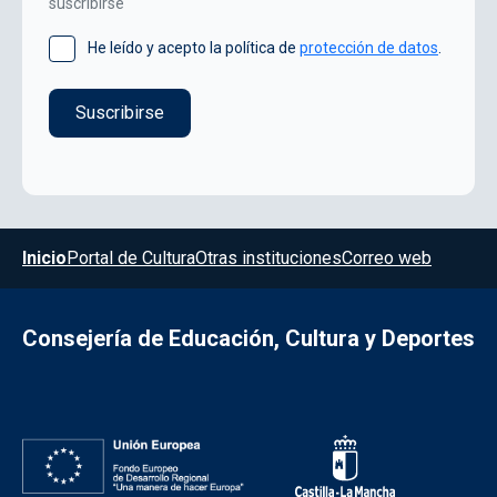
suscribirse
He leído y acepto la política de
protección de datos
.
Menú del pie
Inicio
Portal de Cultura
Otras instituciones
Correo web
Consejería de Educación, Cultura y Deportes