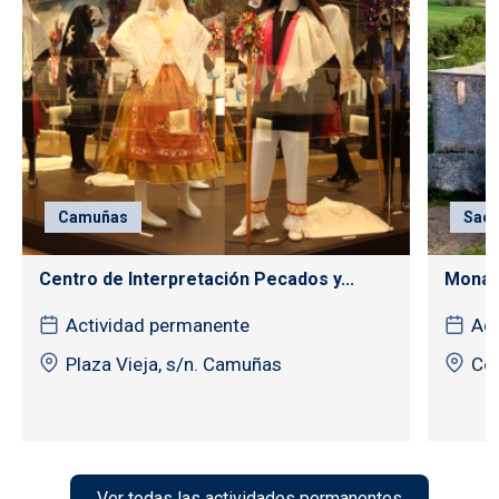
Camuñas
Sac
Centro de Interpretación Pecados y...
Monas
Actividad permanente
Act
Plaza Vieja, s/n. Camuñas
Cór
Ver todas las actividades permanentes