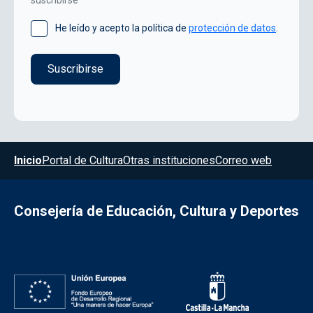
He leído y acepto la política de
protección de datos
.
Menú del pie
Inicio
Portal de Cultura
Otras instituciones
Correo web
Consejería de Educación, Cultura y Deportes