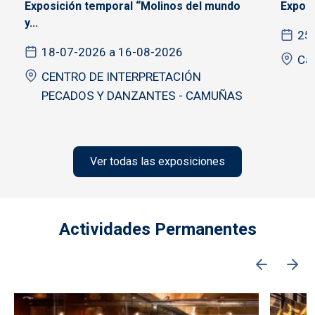
Exposición temporal “Molinos del mundo
Exposi
y...
25
18-07-2026 a 16-08-2026
Cat
CENTRO DE INTERPRETACIÓN
PECADOS Y DANZANTES - CAMUÑAS
Ver todas las exposiciones
Actividades Permanentes