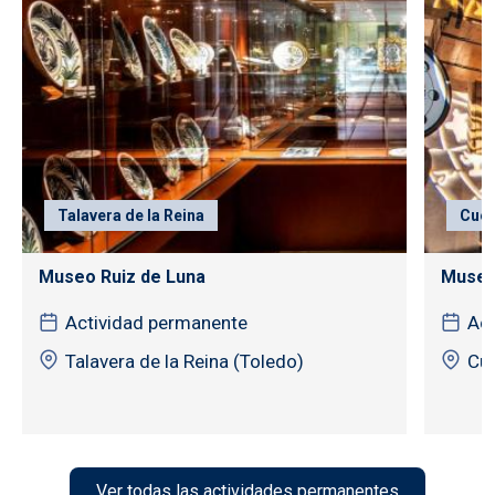
Talavera de la Reina
Cuen
Museo Ruiz de Luna
Museo 
Actividad permanente
Act
Talavera de la Reina (Toledo)
Cu
Ver todas las actividades permanentes