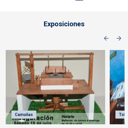
Exposiciones
Camuñas
Tole