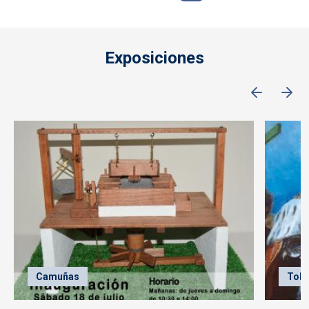
Exposiciones
Camuñas
Tole