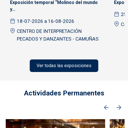
Exposición temporal “Molinos del mundo
Exposi
y...
25
18-07-2026 a 16-08-2026
Cat
CENTRO DE INTERPRETACIÓN
PECADOS Y DANZANTES - CAMUÑAS
Ver todas las exposiciones
Actividades Permanentes