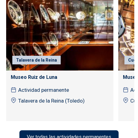
Talavera de la Reina
Cuen
Museo Ruiz de Luna
Museo 
Actividad permanente
Act
Talavera de la Reina (Toledo)
Cu
Ver todas las actividades permanentes