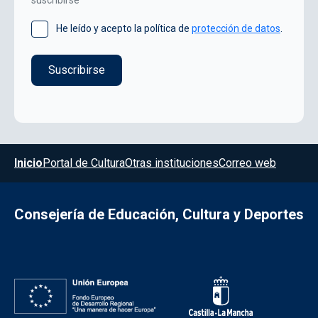
He leído y acepto la política de
protección de datos
.
Menú del pie
Inicio
Portal de Cultura
Otras instituciones
Correo web
Consejería de Educación, Cultura y Deportes