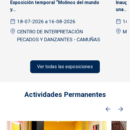
Exposición temporal “Molinos del mundo
Inaugu
y...
una...
18-07-2026 a 16-08-2026
16
CENTRO DE INTERPRETACIÓN
Mu
PECADOS Y DANZANTES - CAMUÑAS
Ver todas las exposiciones
Actividades Permanentes