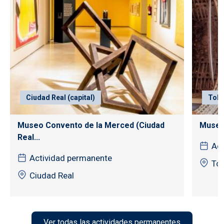
Ciudad Real (capital)
Tole
Museo Convento de la Merced (Ciudad
Museo
Real...
Act
Actividad permanente
To
Ciudad Real
Ver todas las actividades permanentes