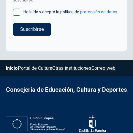
He leído y acepto la política de
protección de datos
.
Menú del pie
Inicio
Portal de Cultura
Otras instituciones
Correo web
Consejería de Educación, Cultura y Deportes