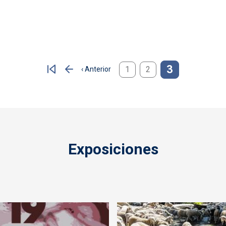
3
1
2
‹ Anterior
Página anterior
Exposiciones