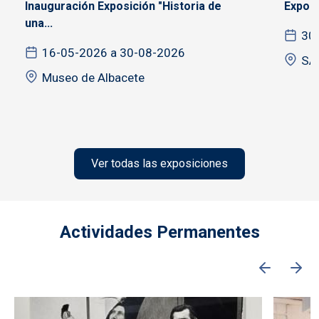
Inauguración Exposición "Historia de
Exposi
una...
30
16-05-2026 a 30-08-2026
SA
Museo de Albacete
Ver todas las exposiciones
Actividades Permanentes