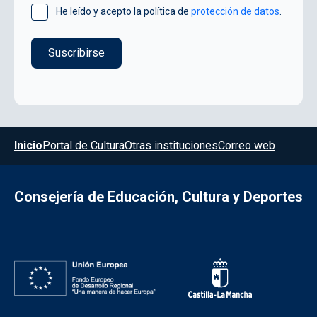
He leído y acepto la política de
protección de datos
.
Menú del pie
Inicio
Portal de Cultura
Otras instituciones
Correo web
Consejería de Educación, Cultura y Deportes