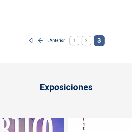
3
1
2
‹ Anterior
Página anterior
Exposiciones