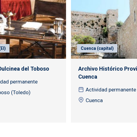
El)
Cuenca (capital)
ulcinea del Toboso
Archivo Histórico Provi
Cuenca
idad permanente
Actividad permanente
boso (Toledo)
Cuenca