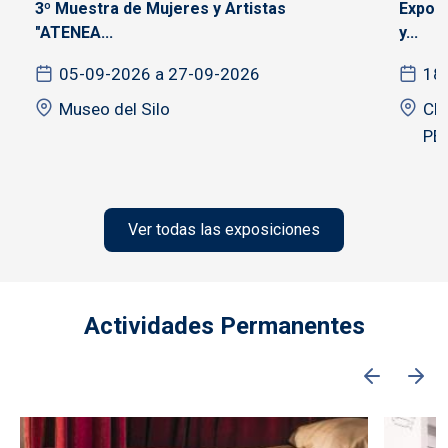
3º Muestra de Mujeres y Artistas
Exposi
"ATENEA...
y...
05-09-2026 a 27-09-2026
18
Museo del Silo
CE
PE
Ver todas las exposiciones
Actividades Permanentes