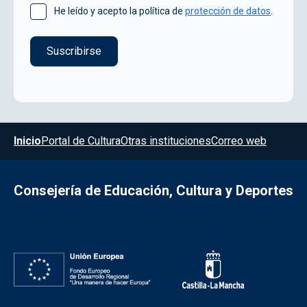
He leído y acepto la política de
protección de datos
.
Menú del pie
Inicio
Portal de Cultura
Otras instituciones
Correo web
Consejería de Educación, Cultura y Deportes