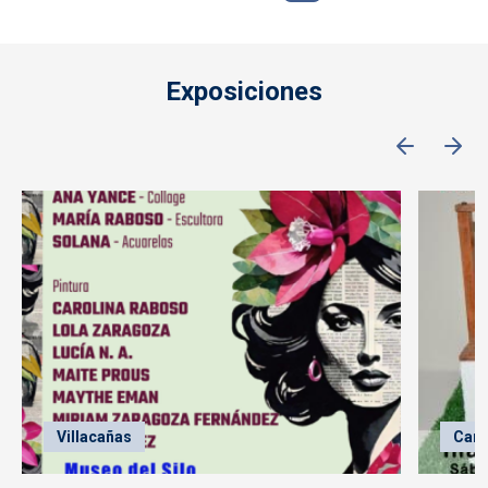
Exposiciones
Villacañas
Cam