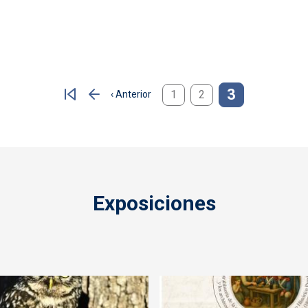
3
1
2
‹ Anterior
Página anterior
Exposiciones