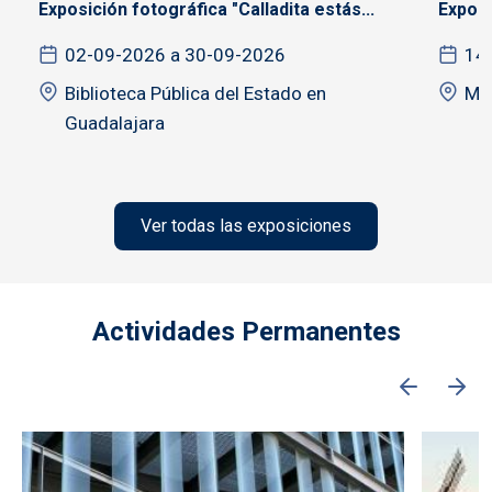
Exposición fotográfica "Calladita estás...
Exposi
02-09-2026 a 30-09-2026
14
Biblioteca Pública del Estado en
MU
Guadalajara
Ver todas las exposiciones
Actividades Permanentes