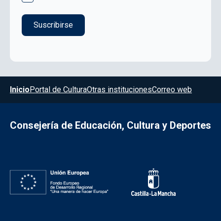
Menú del pie
Inicio
Portal de Cultura
Otras instituciones
Correo web
Consejería de Educación, Cultura y Deportes