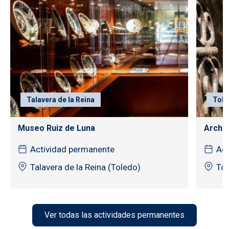
Talavera de la Reina
Tole
Museo Ruiz de Luna
Archiv
Actividad permanente
Act
Talavera de la Reina (Toledo)
To
Ver todas las actividades permanentes