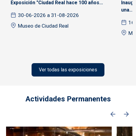
Exposición "Ciudad Real hace 100 años...
Inaugu
una...
30-06-2026 a 31-08-2026
16
Museo de Ciudad Real
Mu
Ver todas las exposiciones
Actividades Permanentes