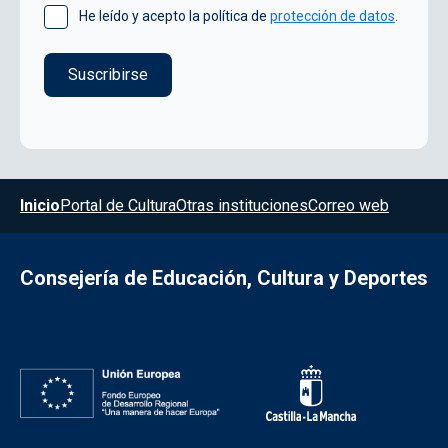
He leído y acepto la política de
protección de datos
.
Menú del pie
Inicio
Portal de Cultura
Otras instituciones
Correo web
Consejería de Educación, Cultura y Deportes