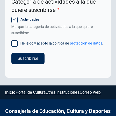
Categoría de actividades a la que
quiere suscribirse
Actividades
Marque la categoría de actividades a la que quiere
suscribirse
He leído y acepto la política de
protección de datos
.
Menú del pie
Inicio
Portal de Cultura
Otras instituciones
Correo web
Consejería de Educación, Cultura y Deportes