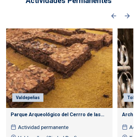
Actividades Permanentes
Valdepeñas
Tole
Parque Arqueológico del Cerrro de las...
Archiv
Actividad permanente
Act