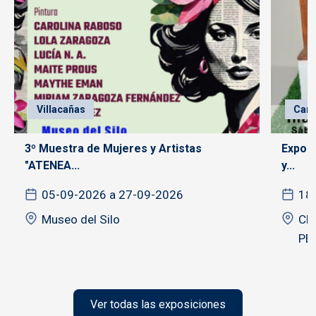
Villacañas
Cam
3º Muestra de Mujeres y Artistas
Exposi
"ATENEA...
y...
05-09-2026 a 27-09-2026
18
Museo del Silo
CE
PE
Ver todas las exposiciones