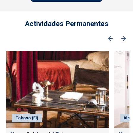
Actividades Permanentes
Toboso (El)
Alba