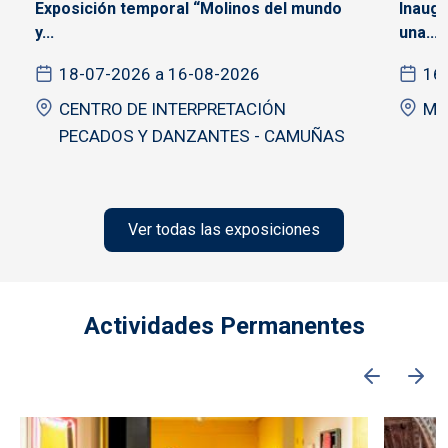
Exposición temporal “Molinos del mundo
Inaugu
y...
una...
18-07-2026 a 16-08-2026
16
CENTRO DE INTERPRETACIÓN
Mu
PECADOS Y DANZANTES - CAMUÑAS
Ver todas las exposiciones
Actividades Permanentes