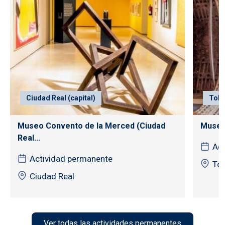
Ciudad Real (capital)
Tole
Museo Convento de la Merced (Ciudad
Museo
Real...
Act
Actividad permanente
To
Ciudad Real
Ver todas las actividades permanentes