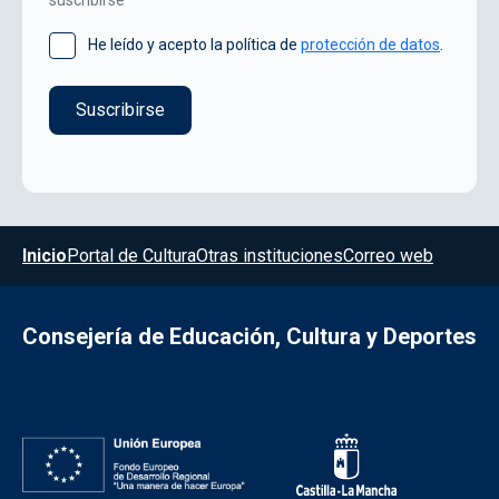
He leído y acepto la política de
protección de datos
.
Menú del pie
Inicio
Portal de Cultura
Otras instituciones
Correo web
Consejería de Educación, Cultura y Deportes