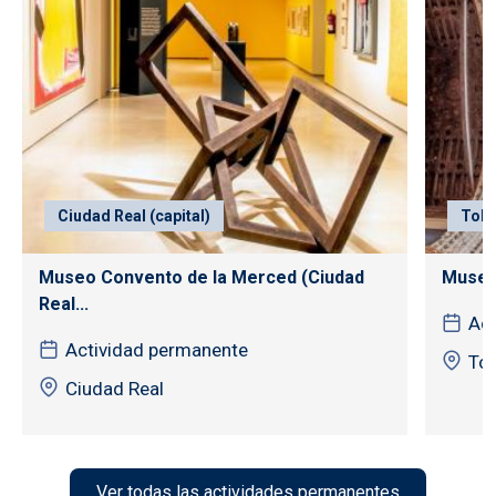
Ciudad Real (capital)
Tole
Museo Convento de la Merced (Ciudad
Museo
Real...
Act
Actividad permanente
To
Ciudad Real
Ver todas las actividades permanentes