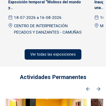
Exposición temporal “Molinos del mundo
Inaugu
y...
una...
18-07-2026 a 16-08-2026
16
CENTRO DE INTERPRETACIÓN
Mu
PECADOS Y DANZANTES - CAMUÑAS
Ver todas las exposiciones
Actividades Permanentes