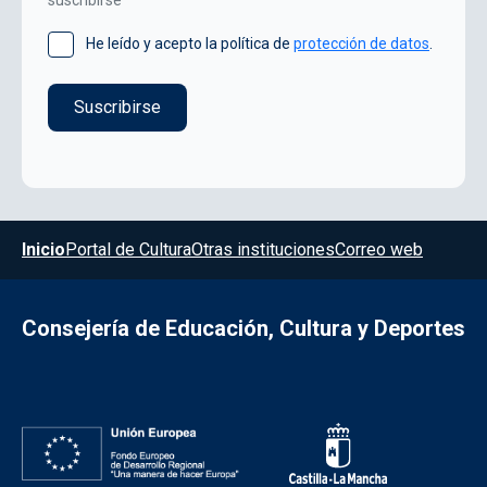
He leído y acepto la política de
protección de datos
.
Menú del pie
Inicio
Portal de Cultura
Otras instituciones
Correo web
Consejería de Educación, Cultura y Deportes