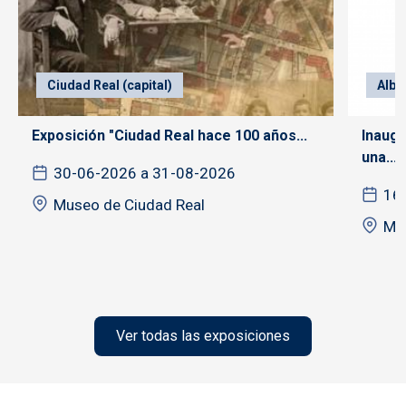
Ciudad Real (capital)
Alba
Exposición "Ciudad Real hace 100 años...
Inaugu
una...
30-06-2026 a 31-08-2026
16
Museo de Ciudad Real
Mu
Ver todas las exposiciones