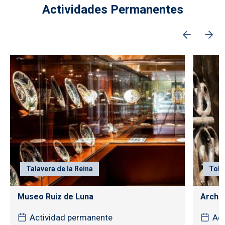
Actividades Permanentes
Talavera de la Reina
Tole
Museo Ruiz de Luna
Archiv
Actividad permanente
Act