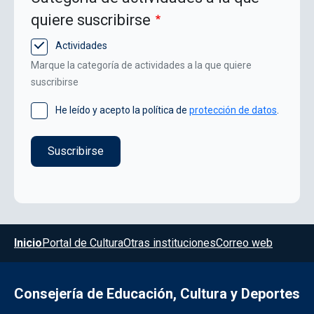
quiere suscribirse
Actividades
Marque la categoría de actividades a la que quiere
suscribirse
He leído y acepto la política de
protección de datos
.
Menú del pie
Inicio
Portal de Cultura
Otras instituciones
Correo web
Consejería de Educación, Cultura y Deportes