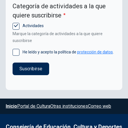
Categoría de actividades a la que
quiere suscribirse
Actividades
Marque la categoría de actividades a la que quiere
suscribirse
He leído y acepto la política de
protección de datos
.
Menú del pie
Inicio
Portal de Cultura
Otras instituciones
Correo web
Consejería de Educación, Cultura y Deportes