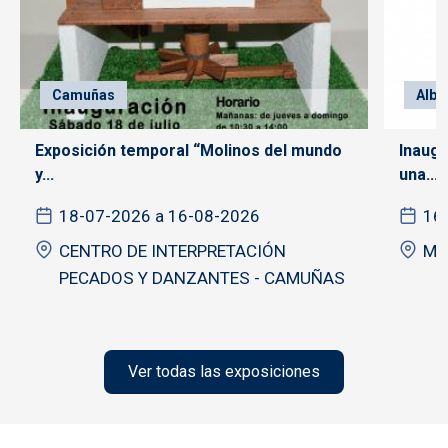
Camuñas
Alba
Exposición temporal “Molinos del mundo
Inaugu
y...
una...
18-07-2026 a 16-08-2026
16
CENTRO DE INTERPRETACIÓN
Mu
PECADOS Y DANZANTES - CAMUÑAS
Ver todas las exposiciones