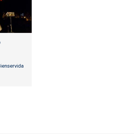
O
Bienservida