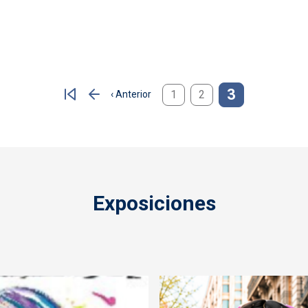
3
1
2
‹ Anterior
Página anterior
Exposiciones