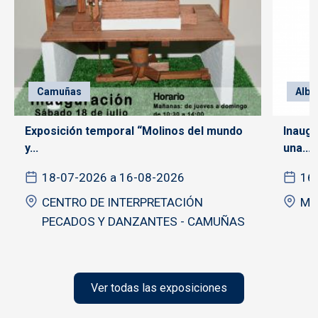
Camuñas
Alba
Exposición temporal “Molinos del mundo
Inaugu
y...
una...
18-07-2026 a 16-08-2026
16
CENTRO DE INTERPRETACIÓN
Mu
PECADOS Y DANZANTES - CAMUÑAS
Ver todas las exposiciones