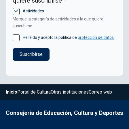
quiere suscribirse
Actividades
Marque la categoría de actividades a la que quiere
suscribirse
He leído y acepto la política de
protección de datos
.
Menú del pie
Inicio
Portal de Cultura
Otras instituciones
Correo web
Consejería de Educación, Cultura y Deportes