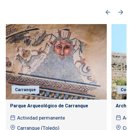
Carranque
Cuen
Parque Arqueológico de Carranque
Archiv
Actividad permanente
Act
Carranque (Toledo)
Cu