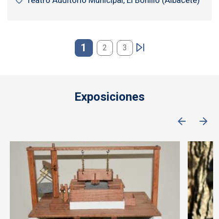
Teatro Auditorio Municipal, El Bonillo (Albacete)
Paginación
1
2
3
Exposiciones