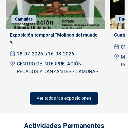
Camuñas
Puer
Exposición temporal “Molinos del mundo
Cuatro
y...
09
18-07-2026 a 16-08-2026
Mus
CENTRO DE INTERPRETACIÓN
Ro
PECADOS Y DANZANTES - CAMUÑAS
Ver todas las exposiciones
Actividades Permanentes