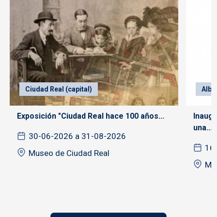
Ciudad Real (capital)
Alba
Exposición "Ciudad Real hace 100 años...
Inaugu
una...
30-06-2026 a 31-08-2026
16
Museo de Ciudad Real
Mu