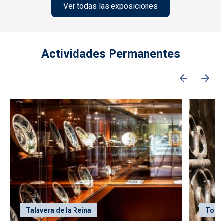
Ver todas las exposiciones
Actividades Permanentes
Talavera de la Reina
Tole