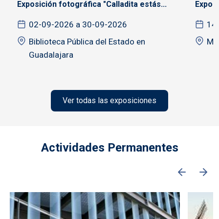
Exposición fotográfica "Calladita estás...
Exposi
02-09-2026 a 30-09-2026
14
Biblioteca Pública del Estado en
MU
Guadalajara
Ver todas las exposiciones
Actividades Permanentes