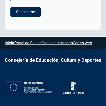
Menú del pie
Inicio
Portal de Cultura
Otras instituciones
Correo web
Consejería de Educación, Cultura y Deportes