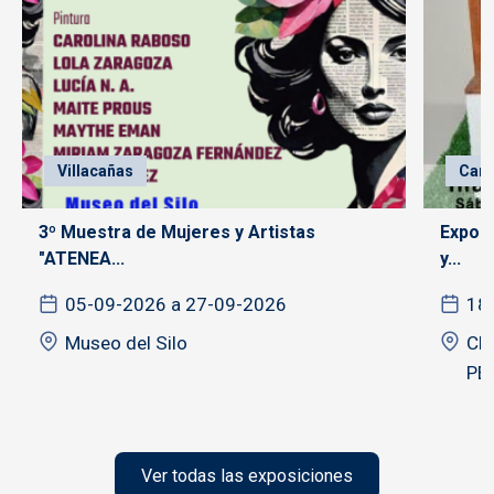
Villacañas
Cam
3º Muestra de Mujeres y Artistas
Exposi
"ATENEA...
y...
05-09-2026 a 27-09-2026
18
Museo del Silo
CE
PE
Ver todas las exposiciones