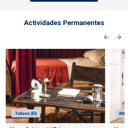
Actividades Permanentes
Toboso (El)
Alba