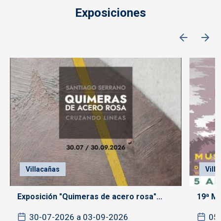
Exposiciones
Villacañas
Vill
Exposición "Quimeras de acero rosa"...
19ª Mu
30-07-2026 a 03-09-2026
05