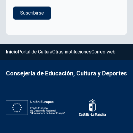
Menú del pie
Inicio
Portal de Cultura
Otras instituciones
Correo web
Consejería de Educación, Cultura y Deportes