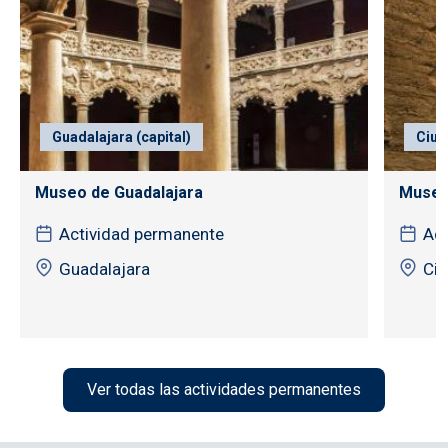
Guadalajara (capital)
Ciud
Museo de Guadalajara
Museo
Actividad permanente
Act
Guadalajara
Ciu
Ver todas las actividades permanentes