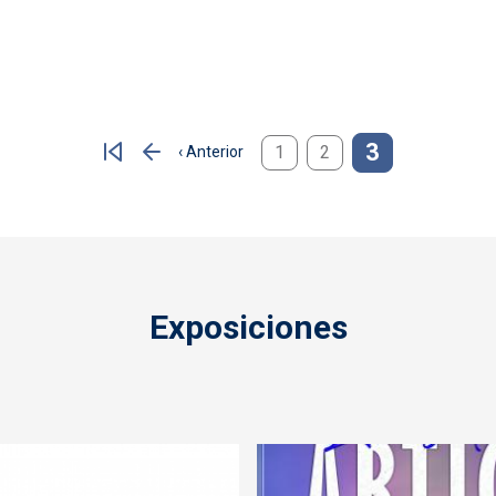
3
1
2
‹ Anterior
Página anterior
Exposiciones