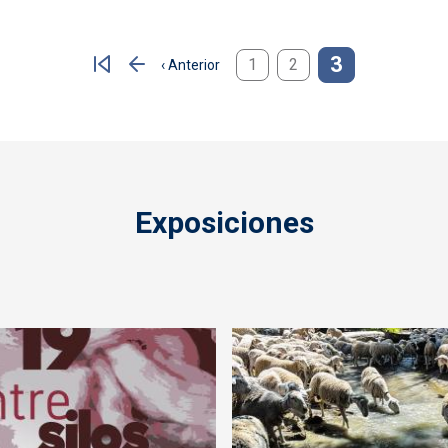
3
1
2
‹ Anterior
Página anterior
Exposiciones