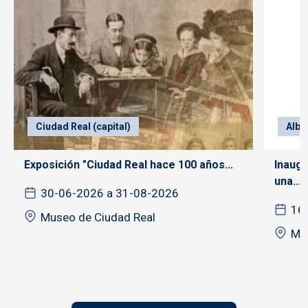
Ciudad Real (capital)
Alba
Exposición "Ciudad Real hace 100 años...
Inaugu
una...
30-06-2026 a 31-08-2026
16
Museo de Ciudad Real
Mu