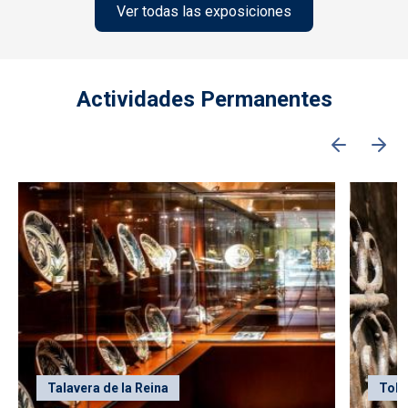
Ver todas las exposiciones
Actividades Permanentes
Talavera de la Reina
Tole